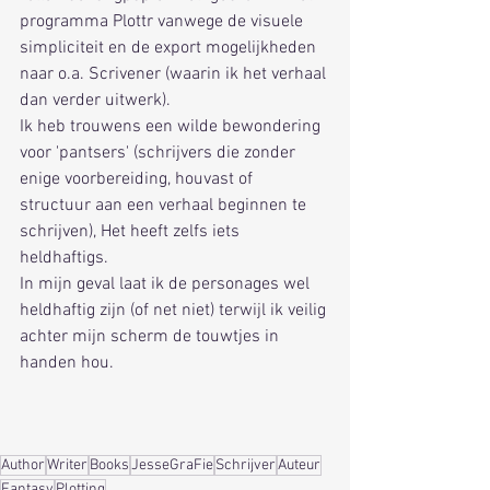
programma Plottr vanwege de visuele 
simpliciteit en de export mogelijkheden 
naar o.a. Scrivener (waarin ik het verhaal 
dan verder uitwerk).
Ik heb trouwens een wilde bewondering 
voor 'pantsers' (schrijvers die zonder 
enige voorbereiding, houvast of 
structuur aan een verhaal beginnen te 
schrijven), Het heeft zelfs iets 
heldhaftigs.
In mijn geval laat ik de personages wel 
heldhaftig zijn (of net niet) terwijl ik veilig 
achter mijn scherm de touwtjes in 
handen hou.
Author
Writer
Books
JesseGraFie
Schrijver
Auteur
Fantasy
Plotting